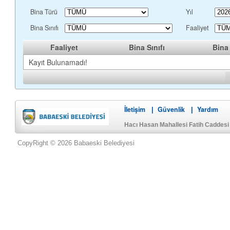
Bina Türü
Yıl
Bina Sınıfı
Faaliyet
Faaliyet
Bina Sınıfı
Bina
Kayıt Bulunamadı!
İletişim
Güvenlik
Yardım
|
|
Hacı Hasan Mahallesi Fatih Caddes
CopyRight © 2026 Babaeski Belediyesi